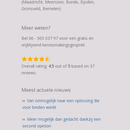
(Maastricht, Meerssen, Bunde, Eijsden,
Gronsveld, Bemelen)
Meer weten?
Bel 06 - 505 037 97 voor een gratis en
vrijblijvend kennismakingsgesprek.
4,5
rating
Overall rating:
4.5
out of
5
based on
37
based
reviews.
on
12.345
Meest actuele nieuws
ratings
Van onmogelijk naar een oplossing die
voor beiden werkt
Meer mogelijk dan gedacht dankzij een
second opinion