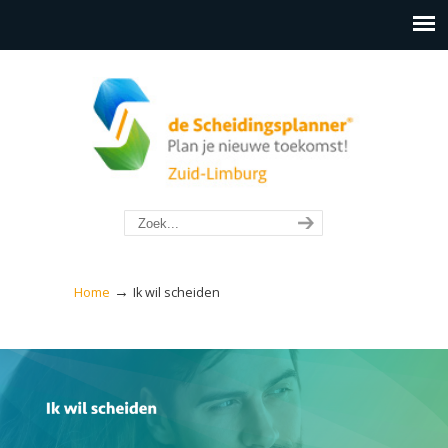
→
Home
Ik wil scheiden