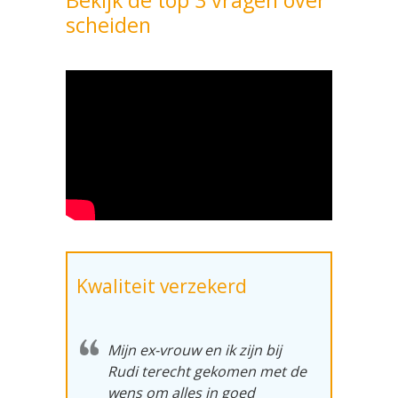
Bekijk de top 3 vragen over
i
scheiden
c
h
t
*
Kwaliteit verzekerd
Mijn ex-vrouw en ik zijn bij
Rudi terecht gekomen met de
wens om alles in goed