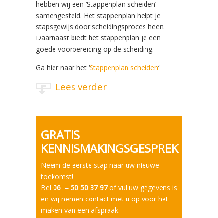
hebben wij een ‘Stappenplan scheiden’
samengesteld. Het stappenplan helpt je
stapsgewijs door scheidingsproces heen.
Daarnaast biedt het stappenplan je een
goede voorbereiding op de scheiding.
Ga hier naar het ‘
Stappenplan scheiden
‘
Lees verder
GRATIS
KENNISMAKINGSGESPREK
Neem de eerste stap naar uw nieuwe
toekomst!
Bel
06 – 50 50 37 97
of vul uw gegevens is
en wij nemen contact met u op voor het
maken van een afspraak.