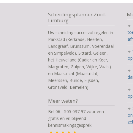
Scheidingsplanner Zuid-
Me
Limburg
to
Uw scheiding succesvol regelen in
af
Parkstad (Kerkrade, Heerlen,
Landgraaf, Brunssum, Voerendaal
en Simpelveld), Sittard, Geleen,
op
het Heuvelland (Cadier en Keer,
Margraten, Gulpen, Wijlre, Vaals)
en Maastricht (Maastricht,
da
Meerssen, Bunde, Eijsden,
Gronsveld, Bemelen)
op
Meer weten?
Bel 06 - 505 037 97 voor een
on
gratis en vrijblijvend
ze
kennismakingsgesprek.