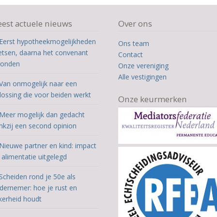
est actuele nieuws
Over ons
Eerst hypotheekmogelijkheden
Ons team
etsen, daarna het convenant
Contact
ronden
Onze vereniging
Alle vestigingen
Van onmogelijk naar een
lossing die voor beiden werkt
Onze keurmerken
Meer mogelijk dan gedacht
nkzij een second opinion
Nieuwe partner en kind: impact
 alimentatie uitgelegd
Scheiden rond je 50e als
dernemer: hoe je rust en
kerheid houdt