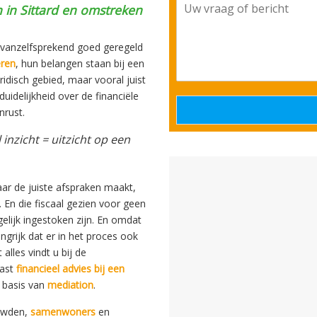
U
b
 in Sittard en omstreken
w
e
v
r
r
s
g vanzelfsprekend goed geregeld
a
*
eren
, hun belangen staan bij een
a
ridisch gebied, maar vooral juist
g
uidelijkheid over de financiële
o
nrust.
f
b
inzicht = uitzicht op een
e
r
i
c
kaar de juiste afspraken maakt,
h
. En die fiscaal gezien voor geen
t
lijk ingestoken zijn. En omdat
*
angrijk dat er in het proces ook
lles vindt u bij de
aast
financieel advies bij een
p basis van
mediation
.
huwden,
samenwoners
en