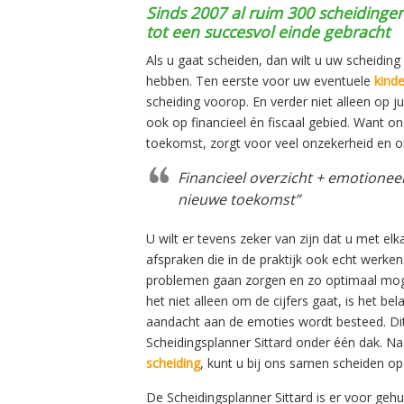
Sinds 2007 al ruim 300 scheidingen
tot een succesvol einde gebracht
Als u gaat scheiden, dan wilt u uw scheidin
hebben. Ten eerste voor uw eventuele
kind
scheiding voorop. En verder niet alleen op ju
ook op financieel én fiscaal gebied. Want ond
toekomst, zorgt voor veel onzekerheid en o
Financieel overzicht + emotioneel 
nieuwe toekomst”
U wilt er tevens zeker van zijn dat u met el
afspraken die in de praktijk ook echt werken
problemen gaan zorgen en zo optimaal moge
het niet alleen om de cijfers gaat, is het bel
aandacht aan de emoties wordt besteed. Dit a
Scheidingsplanner Sittard onder één dak. N
scheiding
, kunt u bij ons samen scheiden o
De Scheidingsplanner Sittard is er voor ge