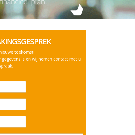
AKINGSGESPREK
 nieuwe toekomst!
 gegevens is en wij nemen contact met u
spraak.