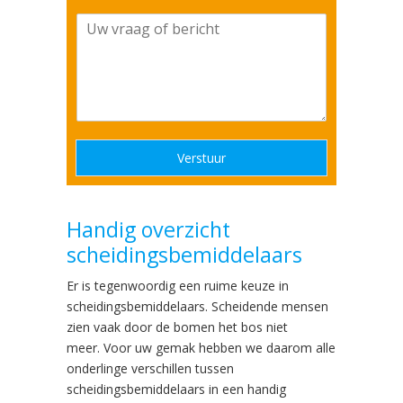
m
*
U
b
w
e
v
r
r
s
a
*
a
g
o
Verstuur
f
b
e
r
Handig overzicht
i
scheidingsbemiddelaars
c
h
Er is tegenwoordig een ruime keuze in
t
scheidingsbemiddelaars. Scheidende mensen
*
zien vaak door de bomen het bos niet
meer. Voor uw gemak hebben we daarom alle
onderlinge verschillen tussen
scheidingsbemiddelaars in een handig