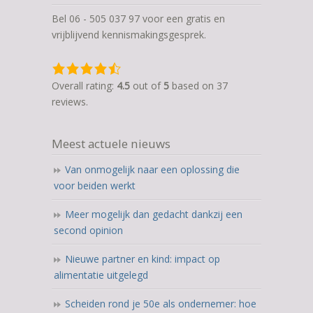
Bel 06 - 505 037 97 voor een gratis en
vrijblijvend kennismakingsgesprek.
4,5
rating
Overall rating:
4.5
out of
5
based on
37
based
reviews.
on
12.345
Meest actuele nieuws
ratings
Van onmogelijk naar een oplossing die
voor beiden werkt
Meer mogelijk dan gedacht dankzij een
second opinion
Nieuwe partner en kind: impact op
alimentatie uitgelegd
Scheiden rond je 50e als ondernemer: hoe