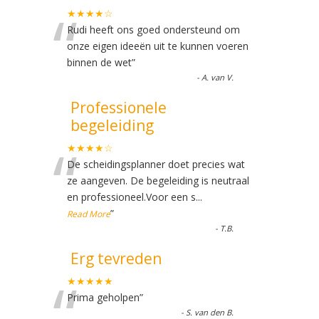
“
★★★★☆
Rudi heeft ons goed ondersteund om
onze eigen ideeën uit te kunnen voeren
binnen de wet
”
-
A. van V.
Professionele
begeleiding
“
★★★★☆
De scheidingsplanner doet precies wat
ze aangeven. De begeleiding is neutraal
en professioneel.Voor een s
...
”
Read More
-
T.B.
Erg tevreden
“
★★★★★
Prima geholpen
”
-
S. van den B.