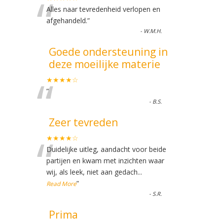
“
Alles naar tevredenheid verlopen en
afgehandeld.
”
-
W.M.H.
Goede ondersteuning in
deze moeilijke materie
“
★★★★☆
”
-
B.S.
Zeer tevreden
“
★★★★☆
Duidelijke uitleg, aandacht voor beide
partijen en kwam met inzichten waar
wij, als leek, niet aan gedach
...
”
Read More
-
S.R.
Prima