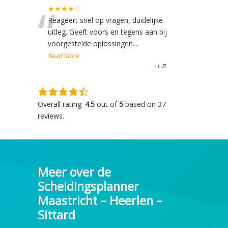
“
★★★★☆
Reageert snel op vragen, duidelijke
uitleg. Geeft voors en tegens aan bij
voorgestelde oplossingen....
Read More
-
L.B.
4,5
rating
Overall rating:
4.5
out of
5
based on
37
based
reviews.
on
12.345
ratings
Meer over de
Scheidingsplanner
Maastricht – Heerlen –
Sittard