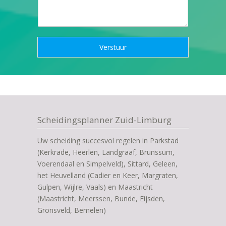
r
s
a
*
a
g
o
Verstuur
f
b
e
r
i
c
h
Scheidingsplanner Zuid-Limburg
t
*
Uw scheiding succesvol regelen in Parkstad
(Kerkrade, Heerlen, Landgraaf, Brunssum,
Voerendaal en Simpelveld), Sittard, Geleen,
het Heuvelland (Cadier en Keer, Margraten,
Gulpen, Wijlre, Vaals) en Maastricht
(Maastricht, Meerssen, Bunde, Eijsden,
Gronsveld, Bemelen)