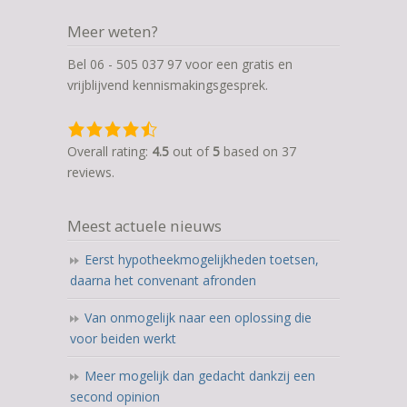
Meer weten?
Bel 06 - 505 037 97 voor een gratis en
vrijblijvend kennismakingsgesprek.
4,5
rating
Overall rating:
4.5
out of
5
based on
37
based
reviews.
on
12.345
Meest actuele nieuws
ratings
Eerst hypotheekmogelijkheden toetsen,
daarna het convenant afronden
Van onmogelijk naar een oplossing die
voor beiden werkt
Meer mogelijk dan gedacht dankzij een
second opinion