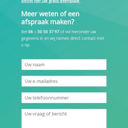
Bestel hier uw gratis exemplaar.
Meer weten of een
afspraak maken?
Bel
06 – 50 50 37 97
of vul hieronder uw
gegevens in en wij nemen direct contact met
u op.
N
a
m
E
e
m
*
a
N
i
u
l
m
*
U
b
w
e
v
r