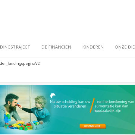
IDINGSTRAJECT
DE FINANCIËN
KINDEREN
ONZE DI
ider_landingspaginaV2