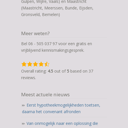
Gulpen, Wijlre, Vaals) en Maastricht
(Maastricht, Meerssen, Bunde, Eijsden,
Gronsveld, Bemelen)
Meer weten?
Bel 06 - 505 037 97 voor een gratis en
vrijblijvend kennismakingsgesprek.
4,5
rating
Overall rating:
4.5
out of
5
based on
37
based
reviews.
on
12.345
Meest actuele nieuws
ratings
Eerst hypotheekmogelijkheden toetsen,
daarna het convenant afronden
Van onmogelijk naar een oplossing die