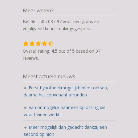
Meer weten?
Bel 06 - 505 037 97 voor een gratis en
vrijblijvend kennismakingsgesprek.
4,5
rating
Overall rating:
4.5
out of
5
based on
37
based
reviews.
on
12.345
Meest actuele nieuws
ratings
Eerst hypotheekmogelijkheden toetsen,
daarna het convenant afronden
Van onmogelijk naar een oplossing die
voor beiden werkt
Meer mogelijk dan gedacht dankzij een
second opinion