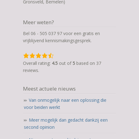
Gronsveld, Bemelen)
Meer weten?
Bel 06 - 505 037 97 voor een gratis en
vrijblijvend kennismakingsgesprek.
4,5
rating
Overall rating:
4.5
out of
5
based on
37
based
reviews.
on
12.345
Meest actuele nieuws
ratings
Van onmogelijk naar een oplossing die
voor beiden werkt
Meer mogelijk dan gedacht dankzij een
second opinion