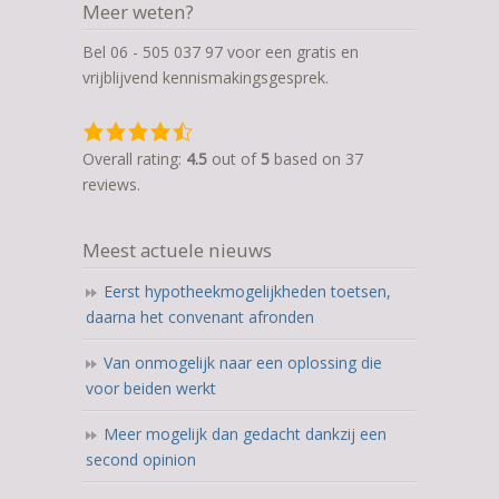
Meer weten?
Bel 06 - 505 037 97 voor een gratis en
vrijblijvend kennismakingsgesprek.
4,5
rating
Overall rating:
4.5
out of
5
based on
37
based
reviews.
on
12.345
Meest actuele nieuws
ratings
Eerst hypotheekmogelijkheden toetsen,
daarna het convenant afronden
Van onmogelijk naar een oplossing die
voor beiden werkt
Meer mogelijk dan gedacht dankzij een
second opinion