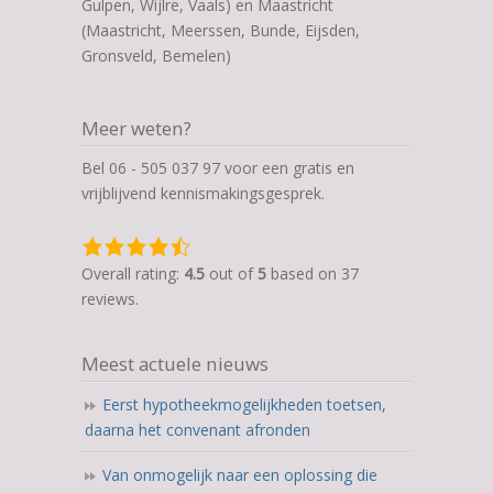
Gulpen, Wijlre, Vaals) en Maastricht
(Maastricht, Meerssen, Bunde, Eijsden,
Gronsveld, Bemelen)
Meer weten?
Bel 06 - 505 037 97 voor een gratis en
vrijblijvend kennismakingsgesprek.
4,5
rating
Overall rating:
4.5
out of
5
based on
37
based
reviews.
on
12.345
Meest actuele nieuws
ratings
Eerst hypotheekmogelijkheden toetsen,
daarna het convenant afronden
Van onmogelijk naar een oplossing die