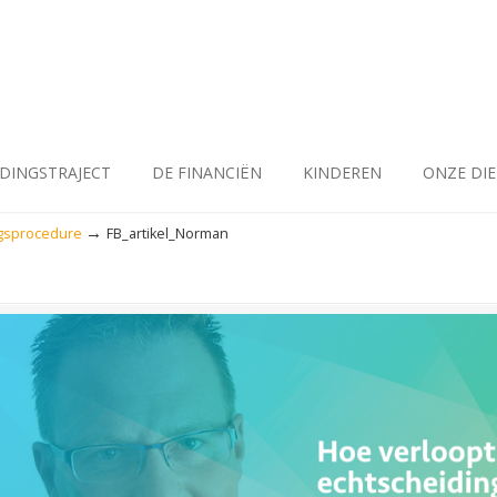
IDINGSTRAJECT
DE FINANCIËN
KINDEREN
ONZE DI
→
ngsprocedure
FB_artikel_Norman