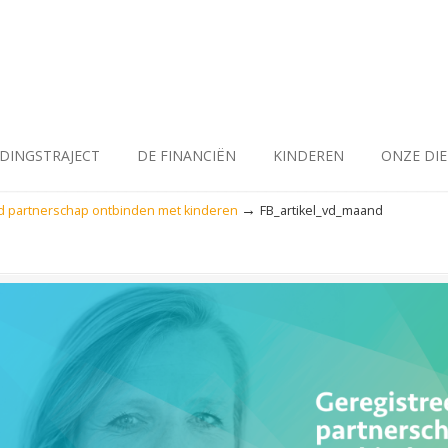
IDINGSTRAJECT
DE FINANCIËN
KINDEREN
ONZE DI
→
d partnerschap ontbinden met kinderen
FB_artikel_vd_maand