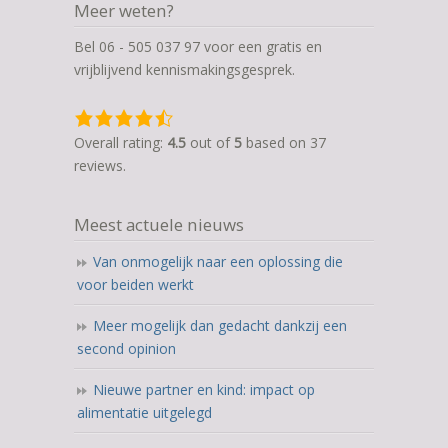
Meer weten?
Bel 06 - 505 037 97 voor een gratis en
vrijblijvend kennismakingsgesprek.
4,5
rating
Overall rating:
4.5
out of
5
based on
37
based
reviews.
on
12.345
Meest actuele nieuws
ratings
Van onmogelijk naar een oplossing die
voor beiden werkt
Meer mogelijk dan gedacht dankzij een
second opinion
Nieuwe partner en kind: impact op
alimentatie uitgelegd