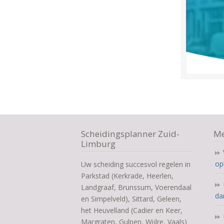
Scheidingsplanner Zuid-
Me
Limburg
op
Uw scheiding succesvol regelen in
Parkstad (Kerkrade, Heerlen,
Landgraaf, Brunssum, Voerendaal
da
en Simpelveld), Sittard, Geleen,
het Heuvelland (Cadier en Keer,
Margraten, Gulpen, Wijlre, Vaals)