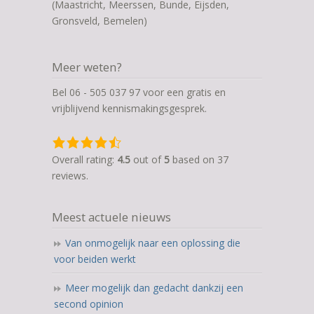
(Maastricht, Meerssen, Bunde, Eijsden,
Gronsveld, Bemelen)
Meer weten?
Bel 06 - 505 037 97 voor een gratis en
vrijblijvend kennismakingsgesprek.
4,5
rating
Overall rating:
4.5
out of
5
based on
37
based
reviews.
on
12.345
Meest actuele nieuws
ratings
Van onmogelijk naar een oplossing die
voor beiden werkt
Meer mogelijk dan gedacht dankzij een
second opinion