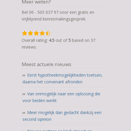
Meer weten?
Bel 06 - 505 037 97 voor een gratis en
vrijblijvend kennismakingsgesprek.
4,5
rating
Overall rating:
4.5
out of
5
based on
37
based
reviews.
on
12.345
Meest actuele nieuws
ratings
Eerst hypotheekmogelijkheden toetsen,
daarna het convenant afronden
Van onmogelijk naar een oplossing die
voor beiden werkt
Meer mogelijk dan gedacht dankzij een
second opinion