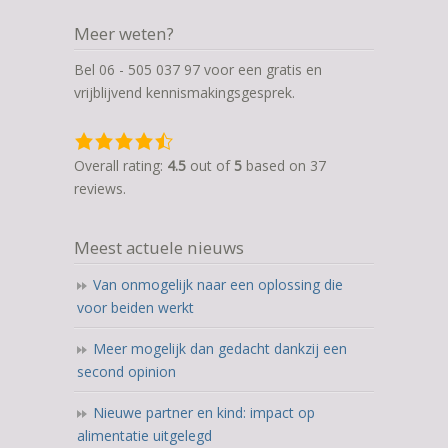
Meer weten?
Bel 06 - 505 037 97 voor een gratis en
vrijblijvend kennismakingsgesprek.
4,5
rating
Overall rating:
4.5
out of
5
based on
37
based
reviews.
on
12.345
Meest actuele nieuws
ratings
Van onmogelijk naar een oplossing die
voor beiden werkt
Meer mogelijk dan gedacht dankzij een
second opinion
Nieuwe partner en kind: impact op
alimentatie uitgelegd