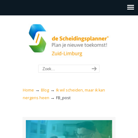
→
→
Home
Blog
Ik wil scheiden, maar ik kan
→
nergens heen
FB_post