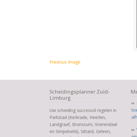
Previous Image
Scheidingsplanner Zuid-
Me
Limburg
to
Uw scheiding succesvol regelen in
af
Parkstad (Kerkrade, Heerlen,
Landgraaf, Brunssum, Voerendaal
en Simpelveld), Sittard, Geleen,
op