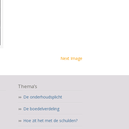
Next Image
Thema’s
De onderhoudsplicht
De boedelverdeling
Hoe zit het met de schulden?