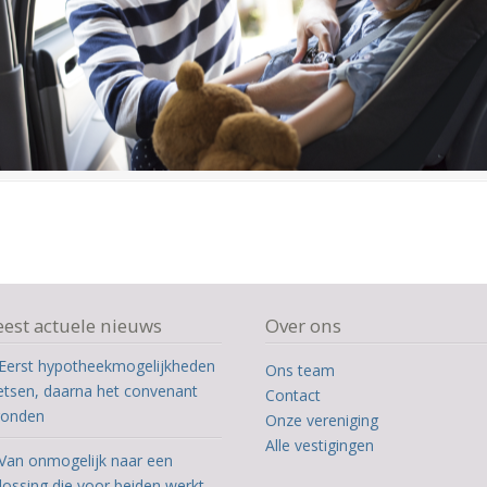
est actuele nieuws
Over ons
Eerst hypotheekmogelijkheden
Ons team
etsen, daarna het convenant
Contact
ronden
Onze vereniging
Alle vestigingen
Van onmogelijk naar een
lossing die voor beiden werkt