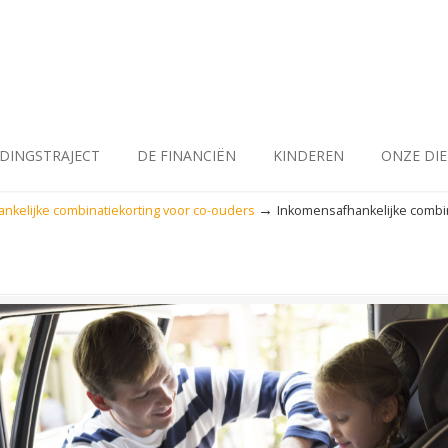
IDINGSTRAJECT
DE FINANCIËN
KINDEREN
ONZE DI
→
nkelijke combinatiekorting voor co-ouders
Inkomensafhankelijke combin