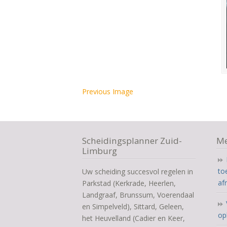
Previous Image
Scheidingsplanner Zuid-
Me
Limburg
to
Uw scheiding succesvol regelen in
af
Parkstad (Kerkrade, Heerlen,
Landgraaf, Brunssum, Voerendaal
en Simpelveld), Sittard, Geleen,
op
het Heuvelland (Cadier en Keer,