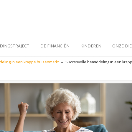
IDINGSTRAJECT
DE FINANCIËN
KINDEREN
ONZE DI
→
deling in een krappe huizenmarkt
Succesvolle bemiddeling in een krap