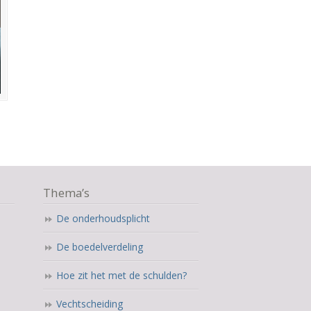
Thema’s
De onderhoudsplicht
De boedelverdeling
Hoe zit het met de schulden?
Vechtscheiding