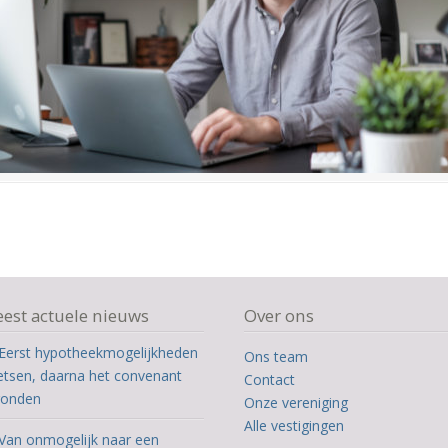
est actuele nieuws
Over ons
Eerst hypotheekmogelijkheden
Ons team
etsen, daarna het convenant
Contact
ronden
Onze vereniging
Alle vestigingen
Van onmogelijk naar een