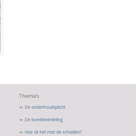
Thema’s
De onderhoudsplicht
De boedelverdeling
Hoe zit het met de schulden?