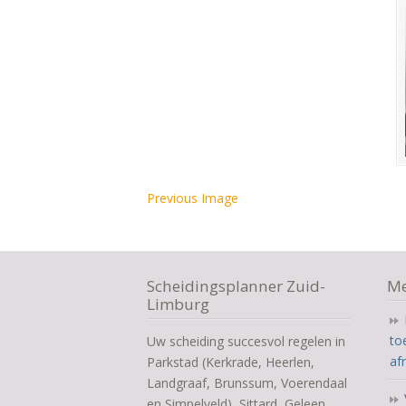
Previous Image
Scheidingsplanner Zuid-
Me
Limburg
to
Uw scheiding succesvol regelen in
af
Parkstad (Kerkrade, Heerlen,
Landgraaf, Brunssum, Voerendaal
en Simpelveld), Sittard, Geleen,