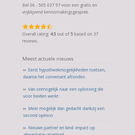
Bel 06 - 505 037 97 voor een gratis en
vrijblijvend kennismakingsgesprek.
4,5
rating
Overall rating:
4.5
out of
5
based on
37
based
reviews.
on
12.345
Meest actuele nieuws
ratings
Eerst hypotheekmogelijkheden toetsen,
daarna het convenant afronden
Van onmogelijk naar een oplossing die
voor beiden werkt
Meer mogelijk dan gedacht dankzij een
second opinion
Nieuwe partner en kind: impact op
alimentatie uitgelegd