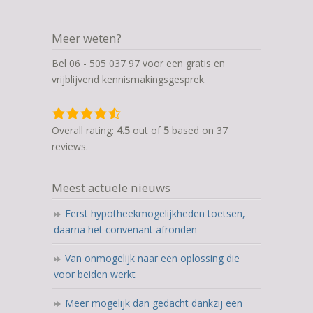
Meer weten?
Bel 06 - 505 037 97 voor een gratis en
vrijblijvend kennismakingsgesprek.
4,5
rating
Overall rating:
4.5
out of
5
based on
37
based
reviews.
on
12.345
Meest actuele nieuws
ratings
Eerst hypotheekmogelijkheden toetsen,
daarna het convenant afronden
Van onmogelijk naar een oplossing die
voor beiden werkt
Meer mogelijk dan gedacht dankzij een