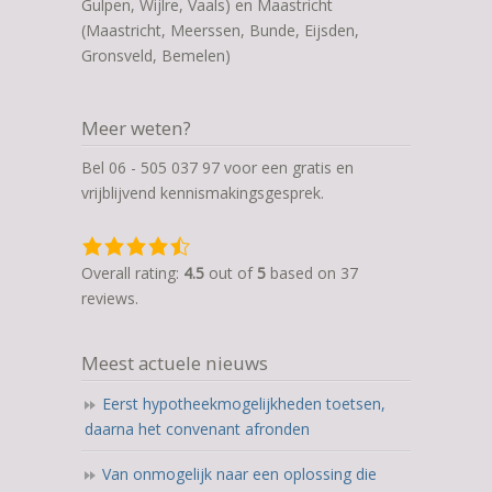
Gulpen, Wijlre, Vaals) en Maastricht
(Maastricht, Meerssen, Bunde, Eijsden,
Gronsveld, Bemelen)
Meer weten?
Bel 06 - 505 037 97 voor een gratis en
vrijblijvend kennismakingsgesprek.
4,5
rating
Overall rating:
4.5
out of
5
based on
37
based
reviews.
on
12.345
Meest actuele nieuws
ratings
Eerst hypotheekmogelijkheden toetsen,
daarna het convenant afronden
Van onmogelijk naar een oplossing die