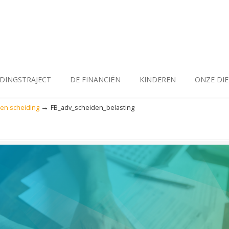
IDINGSTRAJECT
DE FINANCIËN
KINDEREN
ONZE DI
→
een scheiding
FB_adv_scheiden_belasting