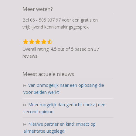
Meer weten?
Bel 06 - 505 037 97 voor een gratis en
vrijblijvend kennismakingsgesprek.
4,5
rating
Overall rating:
4.5
out of
5
based on
37
based
reviews.
on
12.345
Meest actuele nieuws
ratings
Van onmogelijk naar een oplossing die
voor beiden werkt
Meer mogelijk dan gedacht dankzij een
second opinion
Nieuwe partner en kind: impact op
alimentatie uitgelegd