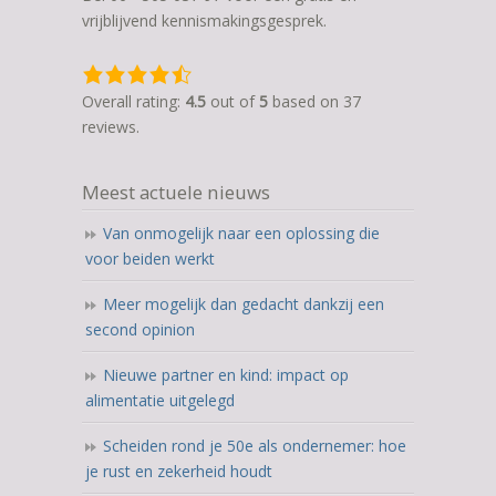
vrijblijvend kennismakingsgesprek.
4,5
rating
Overall rating:
4.5
out of
5
based on
37
based
reviews.
on
12.345
Meest actuele nieuws
ratings
Van onmogelijk naar een oplossing die
voor beiden werkt
Meer mogelijk dan gedacht dankzij een
second opinion
Nieuwe partner en kind: impact op
alimentatie uitgelegd
Scheiden rond je 50e als ondernemer: hoe
je rust en zekerheid houdt