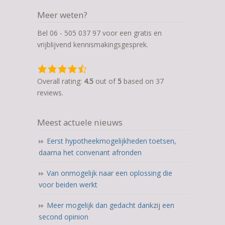
Meer weten?
Bel 06 - 505 037 97 voor een gratis en
vrijblijvend kennismakingsgesprek.
4,5
rating
Overall rating:
4.5
out of
5
based on
37
based
reviews.
on
12.345
Meest actuele nieuws
ratings
Eerst hypotheekmogelijkheden toetsen,
daarna het convenant afronden
Van onmogelijk naar een oplossing die
voor beiden werkt
Meer mogelijk dan gedacht dankzij een
second opinion