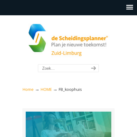
→
→
Home
HOME
FB_koophuis