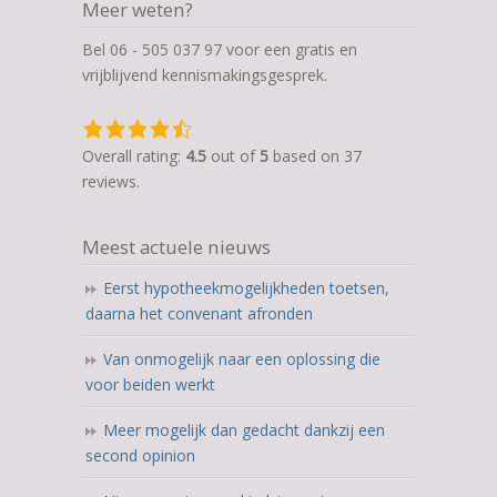
Meer weten?
Bel 06 - 505 037 97 voor een gratis en
vrijblijvend kennismakingsgesprek.
4,5
rating
Overall rating:
4.5
out of
5
based on
37
based
reviews.
on
12.345
Meest actuele nieuws
ratings
Eerst hypotheekmogelijkheden toetsen,
daarna het convenant afronden
Van onmogelijk naar een oplossing die
voor beiden werkt
Meer mogelijk dan gedacht dankzij een
second opinion