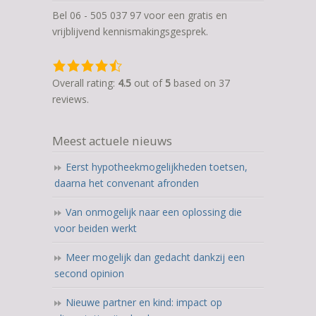
Bel 06 - 505 037 97 voor een gratis en
vrijblijvend kennismakingsgesprek.
4,5
rating
Overall rating:
4.5
out of
5
based on
37
based
reviews.
on
12.345
Meest actuele nieuws
ratings
Eerst hypotheekmogelijkheden toetsen,
daarna het convenant afronden
Van onmogelijk naar een oplossing die
voor beiden werkt
Meer mogelijk dan gedacht dankzij een
second opinion
Nieuwe partner en kind: impact op