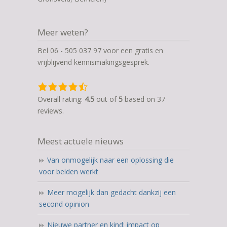
Meer weten?
Bel 06 - 505 037 97 voor een gratis en
vrijblijvend kennismakingsgesprek.
4,5
rating
Overall rating:
4.5
out of
5
based on
37
based
reviews.
on
12.345
Meest actuele nieuws
ratings
Van onmogelijk naar een oplossing die
voor beiden werkt
Meer mogelijk dan gedacht dankzij een
second opinion
Nieuwe partner en kind: impact op