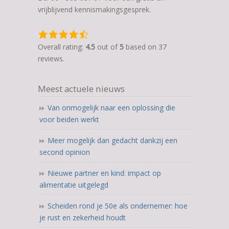
vrijblijvend kennismakingsgesprek.
4,5
rating
Overall rating:
4.5
out of
5
based on
37
based
reviews.
on
12.345
Meest actuele nieuws
ratings
Van onmogelijk naar een oplossing die
voor beiden werkt
Meer mogelijk dan gedacht dankzij een
second opinion
Nieuwe partner en kind: impact op
alimentatie uitgelegd
Scheiden rond je 50e als ondernemer: hoe
je rust en zekerheid houdt