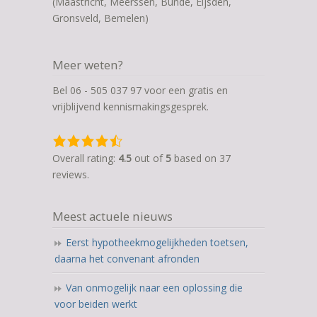
(Maastricht, Meerssen, Bunde, Eijsden,
Gronsveld, Bemelen)
Meer weten?
Bel 06 - 505 037 97 voor een gratis en
vrijblijvend kennismakingsgesprek.
4,5
rating
Overall rating:
4.5
out of
5
based on
37
based
reviews.
on
12.345
Meest actuele nieuws
ratings
Eerst hypotheekmogelijkheden toetsen,
daarna het convenant afronden
Van onmogelijk naar een oplossing die
voor beiden werkt