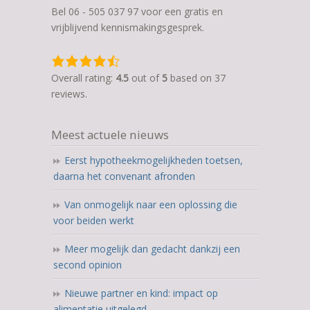
Bel 06 - 505 037 97 voor een gratis en
vrijblijvend kennismakingsgesprek.
4,5
rating
Overall rating:
4.5
out of
5
based on
37
based
reviews.
on
12.345
Meest actuele nieuws
ratings
Eerst hypotheekmogelijkheden toetsen,
daarna het convenant afronden
Van onmogelijk naar een oplossing die
voor beiden werkt
Meer mogelijk dan gedacht dankzij een
second opinion
Nieuwe partner en kind: impact op
alimentatie uitgelegd