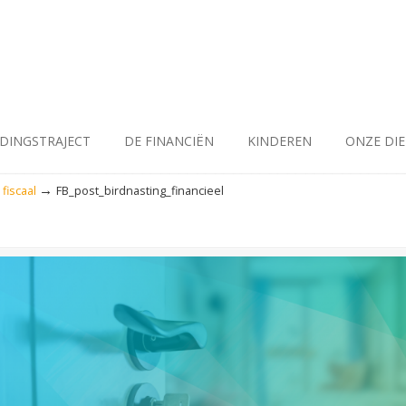
IDINGSTRAJECT
DE FINANCIËN
KINDEREN
ONZE DI
→
fiscaal
FB_post_birdnasting_financieel