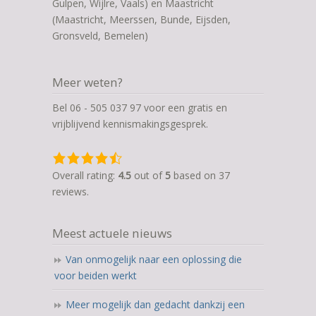
Gulpen, Wijlre, Vaals) en Maastricht
(Maastricht, Meerssen, Bunde, Eijsden,
Gronsveld, Bemelen)
Meer weten?
Bel 06 - 505 037 97 voor een gratis en
vrijblijvend kennismakingsgesprek.
4,5
rating
Overall rating:
4.5
out of
5
based on
37
based
reviews.
on
12.345
Meest actuele nieuws
ratings
Van onmogelijk naar een oplossing die
voor beiden werkt
Meer mogelijk dan gedacht dankzij een