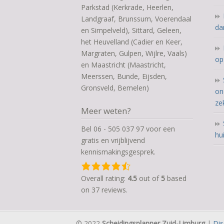
Parkstad (Kerkrade, Heerlen,
Landgraaf, Brunssum, Voerendaal
da
en Simpelveld), Sittard, Geleen,
het Heuvelland (Cadier en Keer,
Margraten, Gulpen, Wijlre, Vaals)
op
en Maastricht (Maastricht,
Meerssen, Bunde, Eijsden,
Gronsveld, Bemelen)
on
ze
Meer weten?
Bel 06 - 505 037 97 voor een
hu
gratis en vrijblijvend
kennismakingsgesprek.
4,5
rating
Overall rating:
4.5
out of
5
based
based
on
37
reviews.
on
12.345
© 2022
Scheidingsplanner Zuid-Limburg
|
Dis
ratings