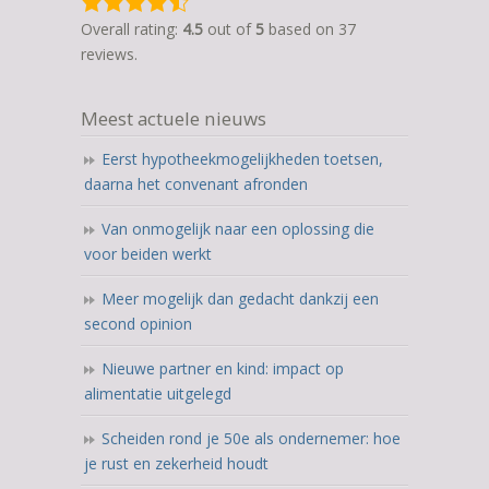
4,5
rating
Overall rating:
4.5
out of
5
based on
37
based
reviews.
on
12.345
Meest actuele nieuws
ratings
Eerst hypotheekmogelijkheden toetsen,
daarna het convenant afronden
Van onmogelijk naar een oplossing die
voor beiden werkt
Meer mogelijk dan gedacht dankzij een
second opinion
Nieuwe partner en kind: impact op
alimentatie uitgelegd
Scheiden rond je 50e als ondernemer: hoe
je rust en zekerheid houdt