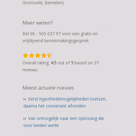
Gronsveld, Bemelen)
Meer weten?
Bel 06 - 505 037 97 voor een gratis en
vrijblijvend kennismakingsgesprek.
4,5
rating
Overall rating:
4.5
out of
5
based on
37
based
reviews.
on
12.345
Meest actuele nieuws
ratings
Eerst hypotheekmogelijkheden toetsen,
daarna het convenant afronden
Van onmogelijk naar een oplossing die
voor beiden werkt