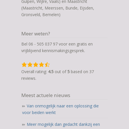
Gulpen, Wijlre, Vaals) en Maastricht
(Maastricht, Meerssen, Bunde, Eijsden,
Gronsveld, Bemelen)
Meer weten?
Bel 06 - 505 037 97 voor een gratis en
vrijblijvend kennismakingsgesprek.
4,5
rating
Overall rating:
4.5
out of
5
based on
37
based
reviews.
on
12.345
Meest actuele nieuws
ratings
Van onmogelijk naar een oplossing die
voor beiden werkt
Meer mogelijk dan gedacht dankzij een