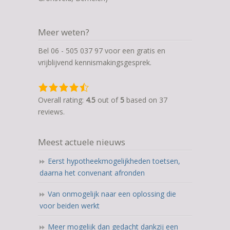
Meer weten?
Bel 06 - 505 037 97 voor een gratis en
vrijblijvend kennismakingsgesprek.
4,5
rating
Overall rating:
4.5
out of
5
based on
37
based
reviews.
on
12.345
Meest actuele nieuws
ratings
Eerst hypotheekmogelijkheden toetsen,
daarna het convenant afronden
Van onmogelijk naar een oplossing die
voor beiden werkt
Meer mogelijk dan gedacht dankzij een