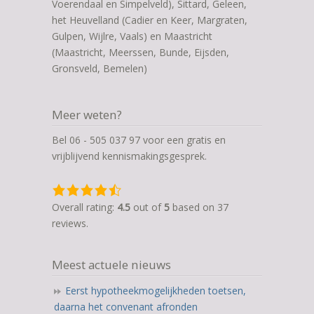
Voerendaal en Simpelveld), Sittard, Geleen,
het Heuvelland (Cadier en Keer, Margraten,
Gulpen, Wijlre, Vaals) en Maastricht
(Maastricht, Meerssen, Bunde, Eijsden,
Gronsveld, Bemelen)
Meer weten?
Bel 06 - 505 037 97 voor een gratis en
vrijblijvend kennismakingsgesprek.
4,5
rating
Overall rating:
4.5
out of
5
based on
37
based
reviews.
on
12.345
Meest actuele nieuws
ratings
Eerst hypotheekmogelijkheden toetsen,
daarna het convenant afronden