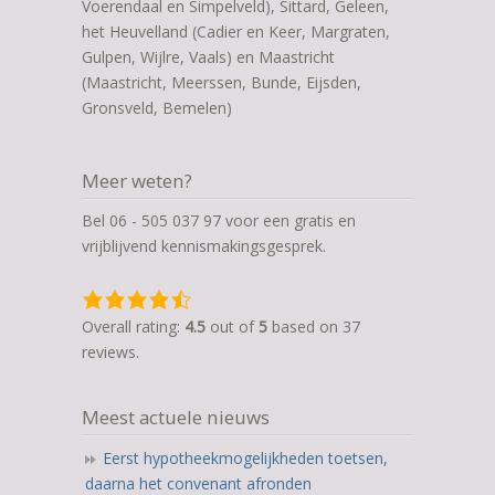
Voerendaal en Simpelveld), Sittard, Geleen,
het Heuvelland (Cadier en Keer, Margraten,
Gulpen, Wijlre, Vaals) en Maastricht
(Maastricht, Meerssen, Bunde, Eijsden,
Gronsveld, Bemelen)
Meer weten?
Bel 06 - 505 037 97 voor een gratis en
vrijblijvend kennismakingsgesprek.
4,5
rating
Overall rating:
4.5
out of
5
based on
37
based
reviews.
on
12.345
Meest actuele nieuws
ratings
Eerst hypotheekmogelijkheden toetsen,
daarna het convenant afronden