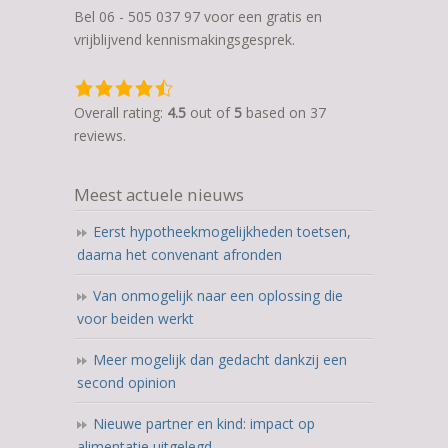
Bel 06 - 505 037 97 voor een gratis en
vrijblijvend kennismakingsgesprek.
4,5
rating
Overall rating:
4.5
out of
5
based on
37
based
reviews.
on
12.345
Meest actuele nieuws
ratings
Eerst hypotheekmogelijkheden toetsen,
daarna het convenant afronden
Van onmogelijk naar een oplossing die
voor beiden werkt
Meer mogelijk dan gedacht dankzij een
second opinion
Nieuwe partner en kind: impact op
alimentatie uitgelegd