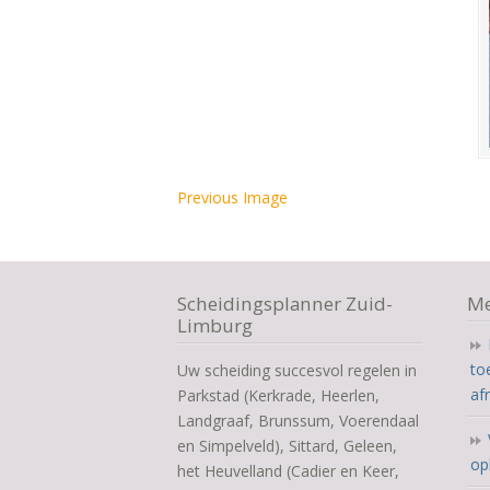
Previous Image
Scheidingsplanner Zuid-
Me
Limburg
to
Uw scheiding succesvol regelen in
af
Parkstad (Kerkrade, Heerlen,
Landgraaf, Brunssum, Voerendaal
en Simpelveld), Sittard, Geleen,
op
het Heuvelland (Cadier en Keer,