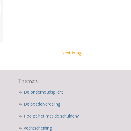
Next Image
Thema’s
De onderhoudsplicht
De boedelverdeling
Hoe zit het met de schulden?
Vechtscheiding