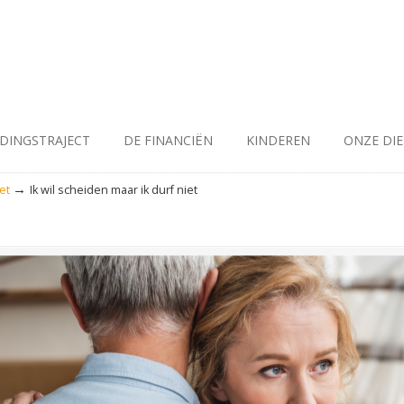
IDINGSTRAJECT
DE FINANCIËN
KINDEREN
ONZE DI
→
et
Ik wil scheiden maar ik durf niet