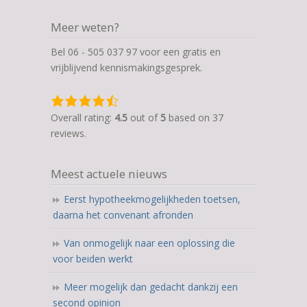
Meer weten?
Bel 06 - 505 037 97 voor een gratis en
vrijblijvend kennismakingsgesprek.
4,5
rating
Overall rating:
4.5
out of
5
based on
37
based
reviews.
on
12.345
Meest actuele nieuws
ratings
Eerst hypotheekmogelijkheden toetsen,
daarna het convenant afronden
Van onmogelijk naar een oplossing die
voor beiden werkt
Meer mogelijk dan gedacht dankzij een
second opinion