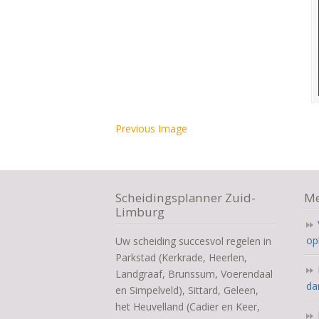
Previous Image
Scheidingsplanner Zuid-
Me
Limburg
op
Uw scheiding succesvol regelen in
Parkstad (Kerkrade, Heerlen,
Landgraaf, Brunssum, Voerendaal
da
en Simpelveld), Sittard, Geleen,
het Heuvelland (Cadier en Keer,