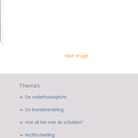
Next Image
Thema’s
De onderhoudsplicht
De boedelverdeling
Hoe zit het met de schulden?
Vechtscheiding