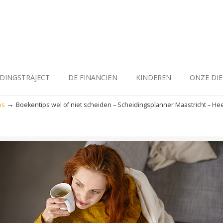
IDINGSTRAJECT
DE FINANCIËN
KINDEREN
ONZE DI
→
ps
Boekentips wel of niet scheiden – Scheidingsplanner Maastricht – He