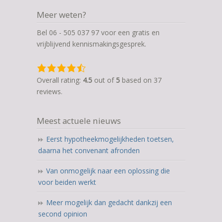
Meer weten?
Bel 06 - 505 037 97 voor een gratis en
vrijblijvend kennismakingsgesprek.
4,5
rating
Overall rating:
4.5
out of
5
based on
37
based
reviews.
on
12.345
Meest actuele nieuws
ratings
Eerst hypotheekmogelijkheden toetsen,
daarna het convenant afronden
Van onmogelijk naar een oplossing die
voor beiden werkt
Meer mogelijk dan gedacht dankzij een
second opinion