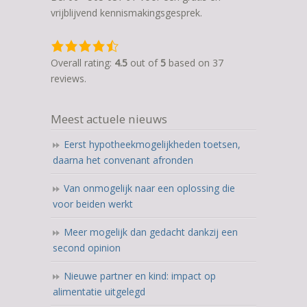
vrijblijvend kennismakingsgesprek.
4,5
rating
Overall rating:
4.5
out of
5
based on
37
based
reviews.
on
12.345
Meest actuele nieuws
ratings
Eerst hypotheekmogelijkheden toetsen,
daarna het convenant afronden
Van onmogelijk naar een oplossing die
voor beiden werkt
Meer mogelijk dan gedacht dankzij een
second opinion
Nieuwe partner en kind: impact op
alimentatie uitgelegd