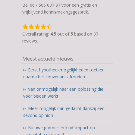
Bel 06 - 505 037 97 voor een gratis en
vrijblijvend kennismakingsgesprek.
4,5
rating
Overall rating:
4.5
out of
5
based on
37
based
reviews.
on
12.345
Meest actuele nieuws
ratings
Eerst hypotheekmogelijkheden toetsen,
daarna het convenant afronden
Van onmogelijk naar een oplossing die
voor beiden werkt
Meer mogelijk dan gedacht dankzij een
second opinion
Nieuwe partner en kind: impact op
alimentatie uitgelegd